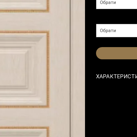
Обрати
Колір
*
Обрати
ХАРАКТЕРИСТ
Модель
Колекція
Розмір полотн