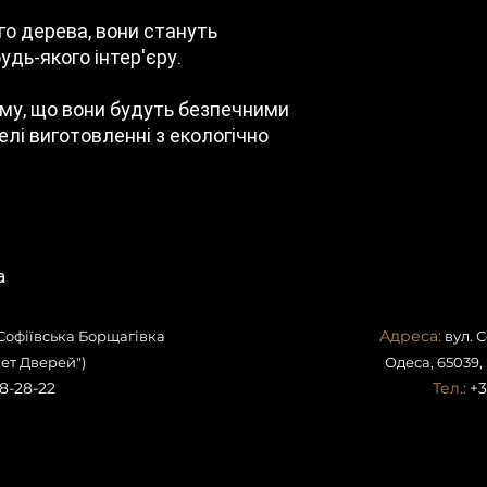
розміри
го дерева, вони стануть
дь-якого інтер'єру.
ому, що вони будуть безпечними
делі виготовленні з екологічно
а
Адреса:
 Софіївська Борщагівка
вул. 
ет Дверей")
Одеса, 65039,
8-28-22
Тел.:
+3