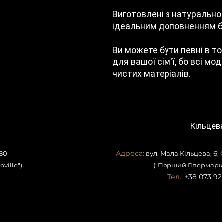
Виготовлені з натурально
ідеальним доповненням бу
Ви можете бути певні в т
для вашої сім'ї, бо всі мо
чистих матеріалів.
Кільцев
Адреса:
80
вул. Мала Кільцева, 6,
ville")
("Перший Гіпермарк
Тел.:
+38 073 92