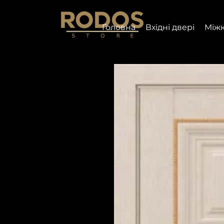
Головна
Вхідні двері
Міжк