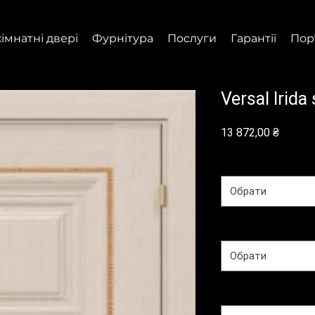
імнатні двері
Фурнітура
Послуги
Гарантії
Пор
Versal Irida
Ціна
13 872,00 ₴
Колекція
*
Обрати
Покриття
*
Обрати
Тип полотна
*