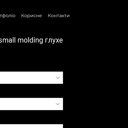
тфоліо
Корисне
Контакти
 small molding глухе