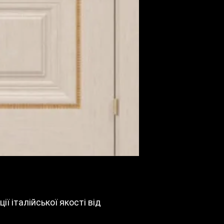
Покриття
Молдинг
Колір полотна
Фрезування
погонажу
Тип виробу
Тип полотна
Країна виробн
Стиль
Гарантія
ії італійської якості від
Нестандартні