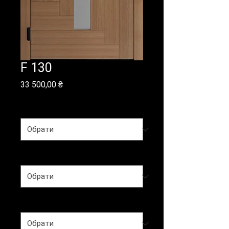
F 130
Ціна
33 500,00 ₴
Покриття
*
Тип полотна
*
Колекція
*