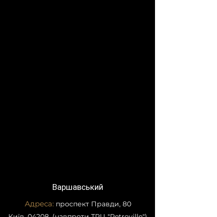
Варшавський
Адреса:
проспект Правди, 80
Київ, 04208, (навпроти ТРЦ "Retroville")