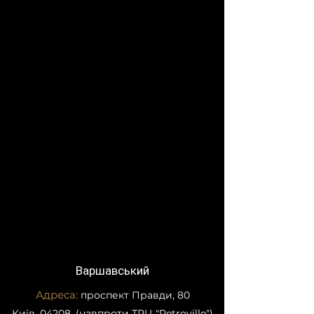
розміри
1800 мм до
2750 мм.
Ширина від
500 мм до
1000 мм. З
кроком 50
мм.
Варшавський
Адреса:
проспект Правди, 80
Київ, 04208, (навпроти ТРЦ "Retroville")