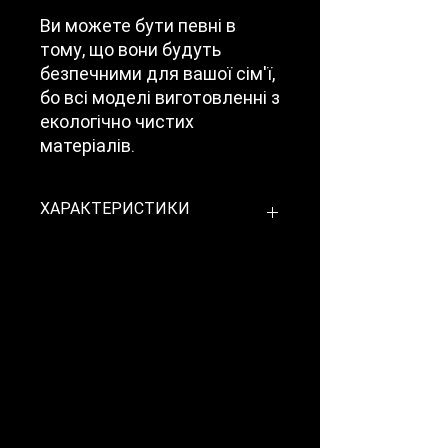
Ви можете бути певні в
тому, що вони будуть
безпечними для вашої сім'ї,
бо всі моделі виготовленні з
екологічно чистих
матеріалів.
ХАРАКТЕРИСТИКИ
Модель
Kross шпон
Колекція
Liberta
Розмір
600/700/800/
полотна
900х2000мм
Покриття
Шпоновані