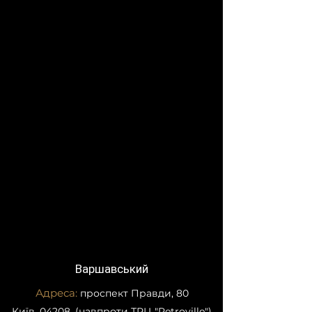
Стиль
Сучасний
Гарантія
1 рік
Нестандартні
Висота від
розміри
1800 мм до
2750 мм.
Ширина від
500 мм до
1000 мм. З
кроком 50
мм.
Варшавський
Адреса:
проспект Правди, 80
Київ, 04208, (навпроти ТРЦ "Retroville")