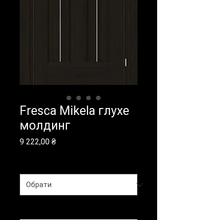
Fresca Mikela глухе
молдинг
Ціна
9 222,00 ₴
Колекція
*
Покриття
*