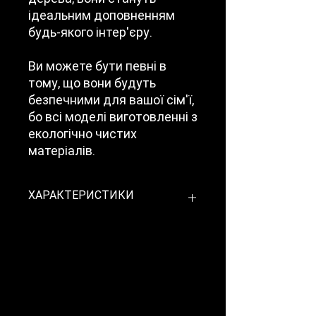
ідеальним доповненням
будь-якого інтер'єру.
Ви можете бути певні в
тому, що вони будуть
безпечними для вашої сім'ї,
бо всі моделі виготовленні з
екологічно чистих
матеріалів.
ХАРАКТЕРИСТИКИ
Модель
Mikela глухе
молдинг
Колекція
Fresca
Розмір
600/700/800/