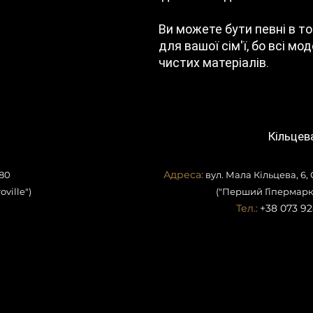
Ви можете бути певні в т
для вашої сім'ї, бо всі мо
чистих матеріалів.
Кільцев
Адреса:
80
вул. Мала Кільцева, 6,
ville")
("Перший Гіпермарк
Тел.:
+38 073 92