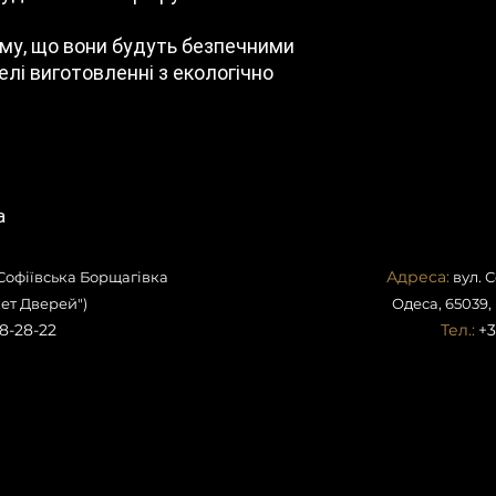
Нестандартні
розміри
ому, що вони будуть безпечними
делі виготовленні з екологічно
а
Адреса:
 Софіївська Борщагівка
вул. 
ет Дверей")
Одеса, 65039,
8-28-22
Тел.:
+3