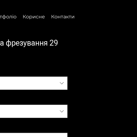
тфоліо
Корисне
Контакти
ma фрезування 29