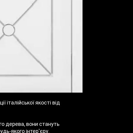
Покриття
Молдинг
Колір полотна
Фрезування
погонажу
Тип виробу
Тип полотна
Країна виробн
ії італійської якості від
Стиль
Гарантія
го дерева, вони стануть
дь-якого інтер'єру.