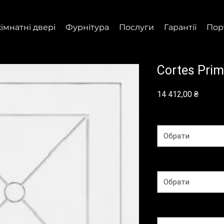
імнатні двері
Фурнітура
Послуги
Гарантії
Пор
Cortes Pri
Ціна
14 412,00 ₴
Колекція
*
Обрати
Покриття
*
Обрати
Тип полотна
*