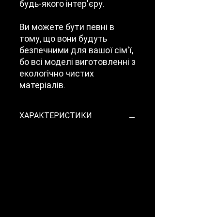
будь-якого інтер'єру.
Ви можете бути певні в
тому, що вони будуть
безпечними для вашої сім'ї,
бо всі моделі виготовленні з
екологічно чистих
матеріалів.
ХАРАКТЕРИСТИКИ
Модель
Prima
фрезування
16
Колекція
Cortes
Розмір
600/700/800/