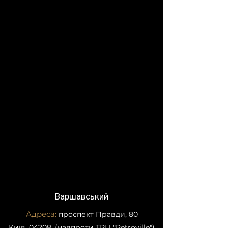
Стиль
Сучасний
Гарантія
1 рік
Нестандартні
Висота від
розміри
1800 мм до
2750 мм.
Ширина від
500 мм до
1000 мм. З
кроком 50
мм.
Варшавський
Адреса:
проспект Правди, 80
Київ, 04208, (навпроти ТРЦ "Retroville")