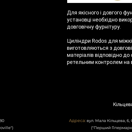
Для якісного і довгого фу
установці необхідно викор
довговічну фурнітуру.
Циліндри Rodos для міжк
виготовляються з довгові
матеріалів відповідно до с
ретельним контролем на в
Кільцев
Адреса:
80
вул. Мала Кільцева, 6,
ville")
("Перший Гіпермарк