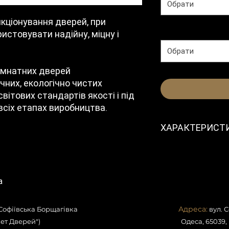
Обрати
нкціонування дверей, при
Колір
*
истовувати надійну, міцну і
Обрати
імнатних дверей
чних, екологічно чистих
вітових стандартів якості і під
сіх етапах виробництва.
ХАРАКТЕРИСТ
Модель
Призначення
а
Адреса:
 Софіївська Борщагівка
Вид відкриван
вул. 
ет Дверей")
Одеса, 65039,