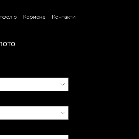
тфоліо
Корисне
Контакти
лото