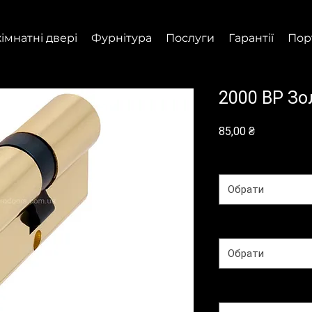
імнатні двері
Фурнітура
Послуги
Гарантії
Пор
2000 BP Зо
Ціна
85,00 ₴
Призначення
*
Обрати
Вид відкривання
*
Обрати
Матеріал
*